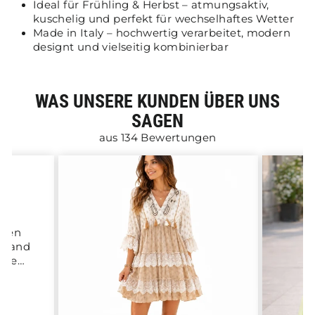
Ideal für Frühling & Herbst – atmungsaktiv,
kuschelig und perfekt für wechselhaftes Wetter
Made in Italy – hochwertig verarbeitet, modern
designt und vielseitig kombinierbar
WAS UNSERE KUNDEN ÜBER UNS
SAGEN
aus 134 Bewertungen
äten
nband
hsten
de es
on
sse