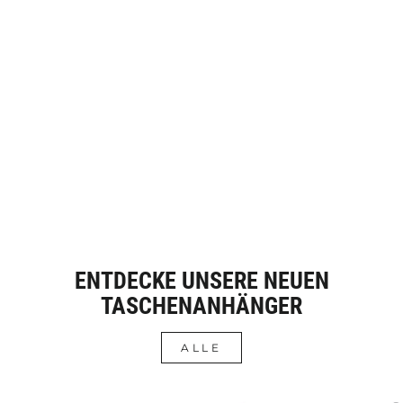
Ausverkauft
STRICKSCHAL
DREIECKSSCHAL
(MARINEBLAU)
19,90 €
ENTDECKE UNSERE NEUEN
TASCHENANHÄNGER
ALLE