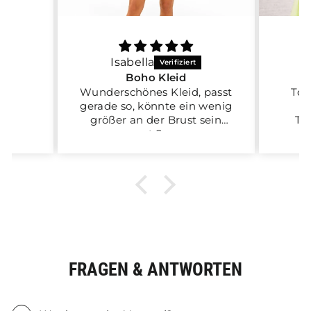
die
ielen
her
n 🙏🏼
Isabella
A
Boho Kleid
Wunderschönes Kleid, passt
Tol
gerade so, könnte ein wenig
größer an der Brust sein
Tol
sonst Super
FRAGEN & ANTWORTEN