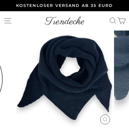
Direkt
KOSTENLOSER VERSAND AB 35 EURO
zum
Pause
Inhalt
Diashow
SEITENNAVIGATION
SUC
SCHLIESSE
ESC)